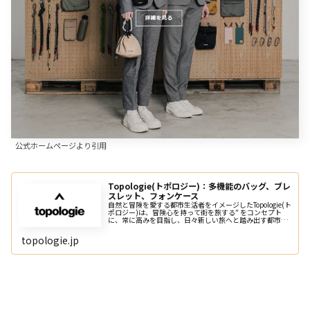
公式ホームページより引用
Topologie(トポロジー)：多機能のバッグ、ブレ
スレット、フォンケース
自然と冒険を愛する都市生活者をイメージしたTopologie(ト
ポロジー)は、冒険心を持って街を旅する" をコンセプト
に、常に高みを目指し、日々新しい旅へと踏み出す都市生
活者にぴったりの商品を提案します。
topologie.jp