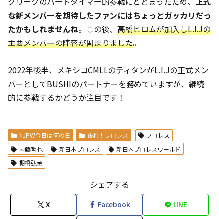
グリーグのパートタイマー的参戦にとどまったため、
正式
な新メンバーを期待したファンにはちょっとガッカリだっ
たかもしれませんね
。この後、
高橋ヒロムが加入しL.I.Jの
主要メンバーの陣容が固まりました
。
2022年後半、メキシコCMLLのティタンがL.I.Jの正式メン
バーとしてBUSHIのパートナーを務めていますが、継続
的に参戦するかどうか注目です！
NJPW今日は何の日
語れ！プロレス
プロレス
内藤哲也
新日本プロレス
新日本プロレスワールド
棚橋弘至
シェアする
X
Facebook
LINE