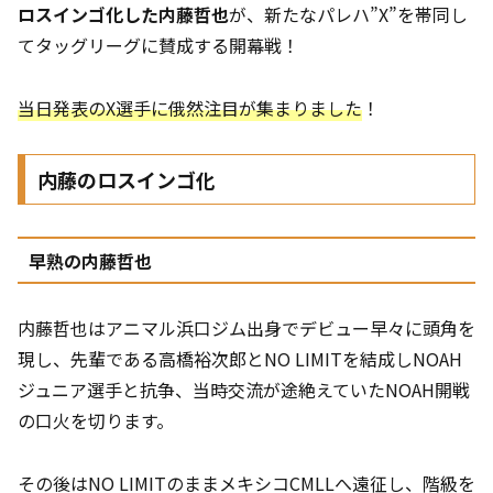
ロスインゴ化した内藤哲也
が、新たなパレハ”X”を帯同し
てタッグリーグに賛成する開幕戦！
当日発表のX選手に俄然注目が集まりました
！
内藤のロスインゴ化
早熟の内藤哲也
内藤哲也はアニマル浜口ジム出身でデビュー早々に頭角を
現し、先輩である高橋裕次郎とNO LIMITを結成しNOAH
ジュニア選手と抗争、当時交流が途絶えていたNOAH開戦
の口火を切ります。
その後はNO LIMITのままメキシコCMLLへ遠征し、階級を