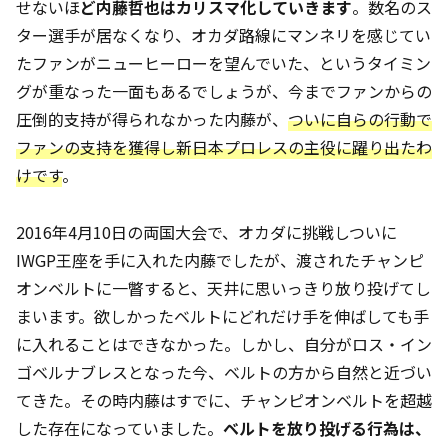
せないほ
ど内藤哲也はカリスマ化していきます
。数名のス
ター選手が居なくなり、オカダ路線にマンネリを感じてい
たファンがニューヒーローを望んでいた、というタイミン
グが重なった一面もあるでしょうが、今までファンからの
圧倒的支持が得られなかった内藤が、
ついに自らの行動で
ファンの支持を獲得し新日本プロレスの主役に躍り出たわ
けです
。
2016年4月10日の両国大会で、オカダに挑戦しついに
IWGP王座を手に入れた内藤でしたが、渡されたチャンピ
オンベルトに一瞥すると、天井に思いっきり放り投げてし
まいます。欲しかったベルトにどれだけ手を伸ばしても手
に入れることはできなかった。しかし、自分がロス・イン
ゴベルナブレスとなった今、ベルトの方から自然と近づい
てきた。その時内藤はすでに、チャンピオンベルトを超越
した存在になっていました。
ベルトを放り投げる行為は、