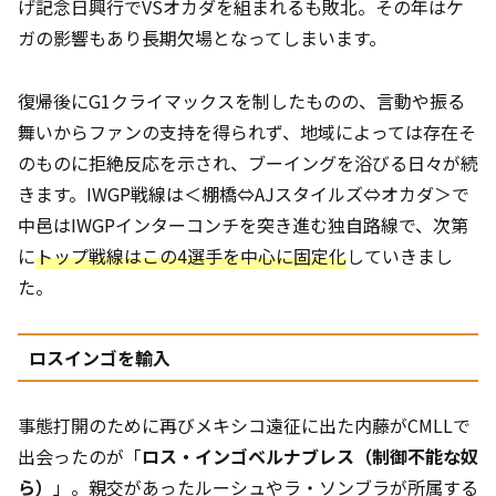
げ記念日興行でVSオカダを組まれるも敗北。その年はケ
ガの影響もあり長期欠場となってしまいます。
復帰後にG1クライマックスを制したものの、言動や振る
舞いからファンの支持を得られず、地域によっては存在そ
のものに拒絶反応を示され、ブーイングを浴びる日々が続
きます。IWGP戦線は＜棚橋⇔AJスタイルズ⇔オカダ＞で
中邑はIWGPインターコンチを突き進む独自路線で、次第
に
トップ戦線はこの4選手を中心に固定化
していきまし
た。
ロスインゴを輸入
事態打開のために再びメキシコ遠征に出た内藤がCMLLで
出会ったのが「
ロス・インゴベルナブレス（制御不能な奴
ら）
」。親交があったルーシュやラ・ソンブラが所属する