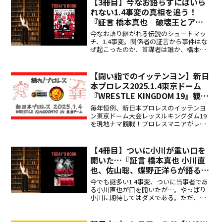
【3冊目】今なお語らずにはいら
れない1.4事変の真相を追う！
『証言 橋本真也 破壊王とアン
トニオ猪木「相克」の真相』
今なお語り継がれる伝説のシュートマッ
チ、1.4事変。関係者の証言から事件はな
ぜ起こったのか、首謀者は誰か、橋本は
なぜやりかえさなかったのか…などあな
たなりの結論を導き出してみてくださ
い…。
【闘い詣でのイッテンヨン】新日
本プロレス2025.1.4東京ドーム
『WRESTLE KINGDOM 19』観戦
記
毎年恒例、新日本プロレスのイッテンヨ
ン東京ドーム大会レッスルキングダム19
を現地ナマ観戦！プロレスマニアがレポ
ートします！
【4冊目】ついに小川が重い口を
開いた…『証言 橋本真也 小川直
也、佐山聡、蝶野正洋らが語る破
壊王と「1.4事変」の真相』
今でも謎多い1.4事変、ついに当事者であ
る小川直也が口を開いたが…。やっぱり
小川に期待してはダメである。ただ、オ
ッキー沖田と小柴氏のZERO-ONE青春物
語は絶対にオススメ。愛すべきガキ大将
社長に振り回されたスタッフの奮闘は泣