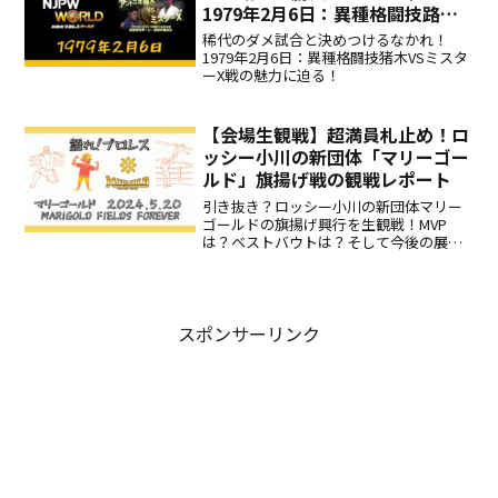
1979年2月6日：異種格闘技路線
ハズレ試合のミスターX戦、され
稀代のダメ試合と決めつけるなかれ！
ど猪木は真剣に戦う！
1979年2月6日：異種格闘技猪木VSミスタ
ーX戦の魅力に迫る！
【会場生観戦】超満員札止め！ロ
ッシー小川の新団体「マリーゴー
ルド」旗揚げ戦の観戦レポート
引き抜き？ロッシー小川の新団体マリー
ゴールドの旗揚げ興行を生観戦！MVP
は？ベストバウトは？そして今後の展望
は？注目の大怪獣ボジラについても語り
ます！
スポンサーリンク