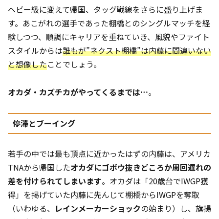
ヘビー級に変えて帰国、タッグ戦線をさらに盛り上げま
す。あこがれの選手であった棚橋とのシングルマッチを経
験しつつ、順調にキャリアを重ねていき、風貌やファイト
スタイルからは
誰もが”ネクスト棚橋”は内藤に間違いない
と想像した
ことでしょう。
オカダ・カズチカがやってくるまでは…
。
停滞とブーイング
若手の中では最も頂点に近かったはずの内藤は、アメリカ
TNAから帰国した
オカダにゴボウ抜きどころか周回遅れの
差を付けられてしまいます
。オカダは「20歳台でIWGP獲
得」を掲げていた内藤に先んじて棚橋からIWGPを奪取
（いわゆる、
レインメーカーショック
の始まり）し、旗揚