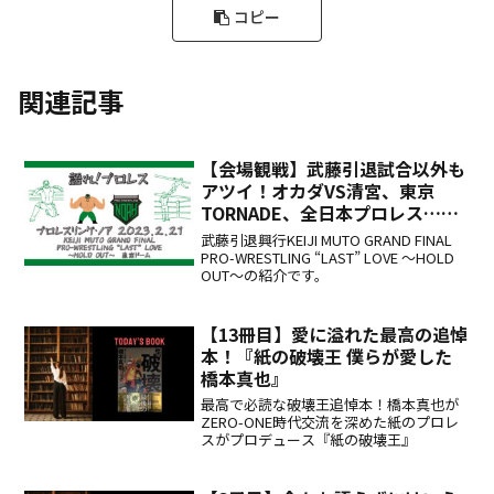
コピー
関連記事
【会場観戦】武藤引退試合以外も
アツイ！オカダVS清宮、東京
TORNADE、全日本プロレス…武
藤がくれたギフトをプロレス界は
武藤引退興行KEIJI MUTO GRAND FINAL
今後も活かせ！
PRO-WRESTLING “LAST” LOVE ～HOLD
OUT～の紹介です。
【13冊目】愛に溢れた最高の追悼
本！『紙の破壊王 僕らが愛した
橋本真也』
最高で必読な破壊王追悼本！橋本真也が
ZERO-ONE時代交流を深めた紙のプロレ
スがプロデュース『紙の破壊王』