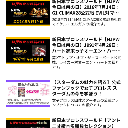
新日本プロレスワールド【NJPW
ける！
今日は何の日】2018年7月14日：
G1 CLIMAX28公式戦 EVIL対マイ
ケル・エルガン！
2018年7月14日G1 CLIMAX28公式戦 EVIL対
マイケル・エルガンの紹介です。
新日本プロレスワールド【NJPW
今日は何の日】1991年4月28日：
ハート家末っ子オーエン・ハート
VSライガーの第2回スーパージュ
第2回トップ・オブ・ザ・スーパーJr.公式
ニア！
戦、ライガー対オーエン・ハートの紹介
です。
【スターダムの魅力を語る】公式
ファンブックで女子プロレス ス
ターダムの今を学ぼう！
女子プロレス団体スターダムの公式ファ
ンブックについての紹介です。
新日本プロレスワールド【アント
ニオ猪木名勝負セレクション】