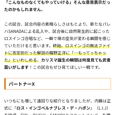
「こんなものなくてもやっていける」そんな意思表示だっ
たのかもしれません
。
この試合、試合内容の素晴らしさはもとより、新たなパレ
ハSANADAによる乱入や、試合後に自然発生的に起こった
ロスインゴ合唱など、一瞬で場の空気が変わる瞬間を感じ
ていただけると思います。
終始、ロスインゴの無法ファイ
トに否定的だった解説の蝶野正洋に「…もってっちゃっ
た」といわしめる
、
カリスマ誕生の瞬間は何度見ても武者
震いがします
！この試合もぜひ見てほしい一戦です。
パートナーX
いつもにも増して遠回りな紹介となりましたが、内藤は正
式に「
ロス・インゴベルナブレス・デ・ハポン
」（L.I.J）