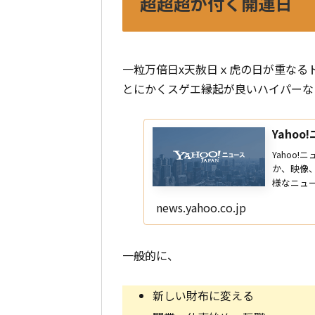
超超超が付く開運日
一粒万倍日x天赦日ｘ虎の日が重なる
とにかくスゲエ縁起が良いハイパーな
Yahoo
Yahoo
か、映像
様なニュ
news.yahoo.co.jp
一般的に、
新しい財布に変える