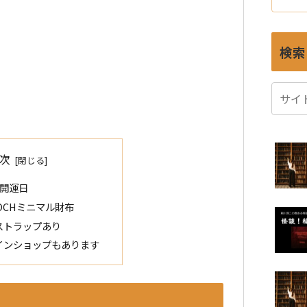
検索
次
開運日
POCHミニマル財布
ストラップあり
インショップもあります