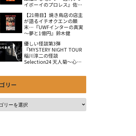
イボーイのプロレス』佐々
木徹
【21冊目】焼き鳥店の店主
が語るイチオクエンの顛
末…『UWFインターの真実
～夢と1億円』鈴木健
優しい怪談第3弾
『MYSTERY NIGHT TOUR
稲川淳二の怪談
Selection24 天人菊～心を
癒す怪談集Ⅲ』
ゴリー