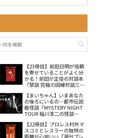
【23冊目】前田日明が信頼
を寄せていることがよく分
かる！前田が主役の対談本
『禁談 究極の因縁対談三本
勝負』佐々木徹
【まいちゃん】いまあなた
の後ろにいるの…都市伝説
級怪談『MYSTERY NIGHT
TOUR 稲川淳二の怪談
Selection25 まいちゃん』
【22冊目】プロレス村外マ
スコミとレスラーの独特の
距離が心地いい『週刊プレ