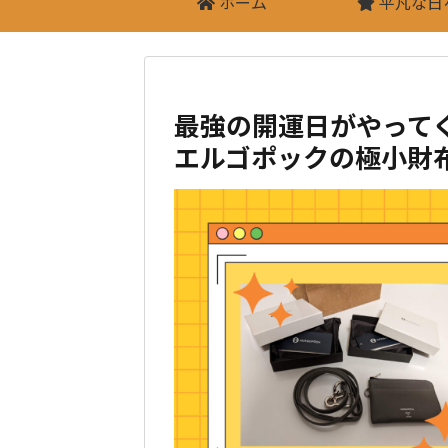
ホーム
平凡な日
最強の開運日がやって
エルゴポックの極小財