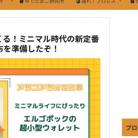
々
ゆでたまご研究所
語れ！プロレス
くる！ミニマル時代の新定番
布を準備したぞ！
プロ