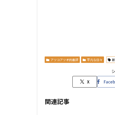
アツコアツオ的書評
平凡な日々
X
Face
関連記事