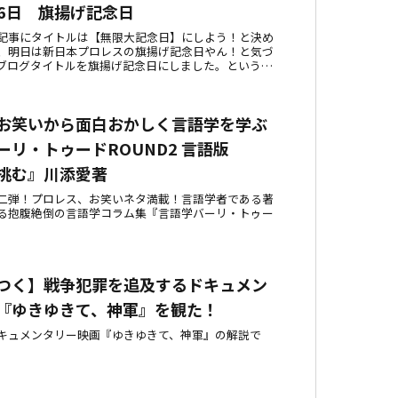
月6日 旗揚げ記念日
記事にタイトルは【無限大記念日】にしよう！と決め
、明日は新日本プロレスの旗揚げ記念日やん！と気づ
ブログタイトルを旗揚げ記念日にしました。というわ
ホームページを開設しました アツコアツオ
お笑いから面白おかしく言語学を学ぶ
ーリ・トゥードROUND2 言語版
に挑む』川添愛著
二弾！プロレス、お笑いネタ満載！言語学者である著
る抱腹絶倒の言語学コラム集『言語学バーリ・トゥー
つく】戦争犯罪を追及するドキュメン
『ゆきゆきて、神軍』を観た！
キュメンタリー映画『ゆきゆきて、神軍』の解説で