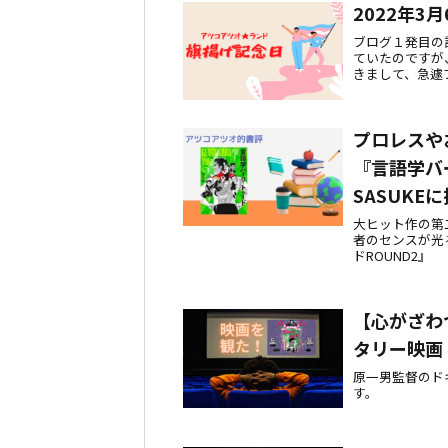
2022年3
ブログ１発目の
ていたのですが
きまして、急遽
けで、今日から
プロレスや
『言語学バ
SASUKE
大ヒット作の第
者のセンスが光
ドROUND2』
【心がざわ
タリー映画
原一男監督のド
す。