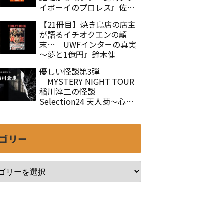
イボーイのプロレス』佐々
木徹
【21冊目】焼き鳥店の店主
が語るイチオクエンの顛
末…『UWFインターの真実
～夢と1億円』鈴木健
優しい怪談第3弾
『MYSTERY NIGHT TOUR
稲川淳二の怪談
Selection24 天人菊～心を
癒す怪談集Ⅲ』
ゴリー