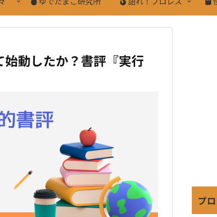
々
ゆでたまご研究所
語れ！プロレス
て始動したか？書評『実行
プロ