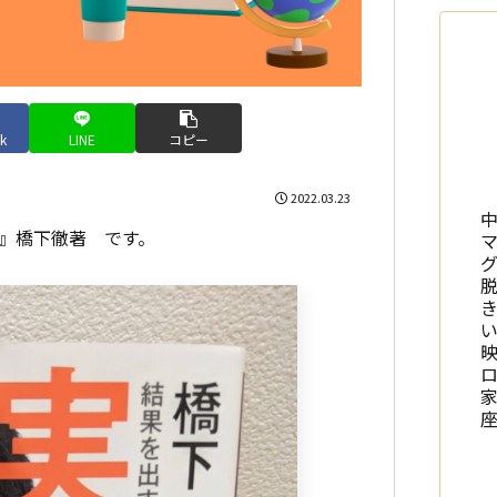
k
LINE
コピー
2022.03.23
』橋下徹著 です。