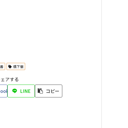
新書
橋下徹
シェアする
book
LINE
コピー