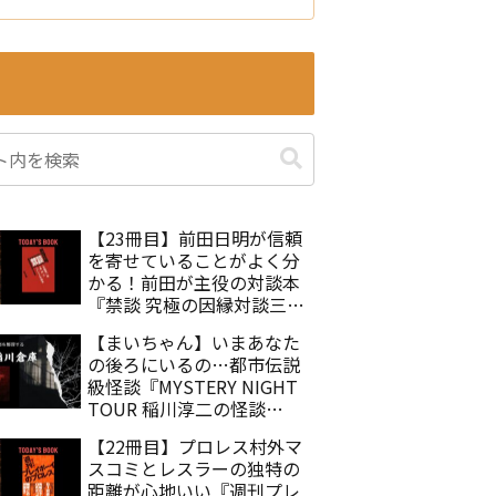
【23冊目】前田日明が信頼
を寄せていることがよく分
かる！前田が主役の対談本
『禁談 究極の因縁対談三本
勝負』佐々木徹
【まいちゃん】いまあなた
の後ろにいるの…都市伝説
級怪談『MYSTERY NIGHT
TOUR 稲川淳二の怪談
Selection25 まいちゃん』
【22冊目】プロレス村外マ
スコミとレスラーの独特の
距離が心地いい『週刊プレ