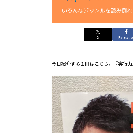
X
Faceboo
今日紹介する１冊はこちら。『
実行力