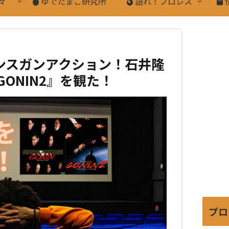
々
ゆでたまご研究所
語れ！プロレス
ンスガンアクション！石井隆
GONIN2』を観た！
プロ