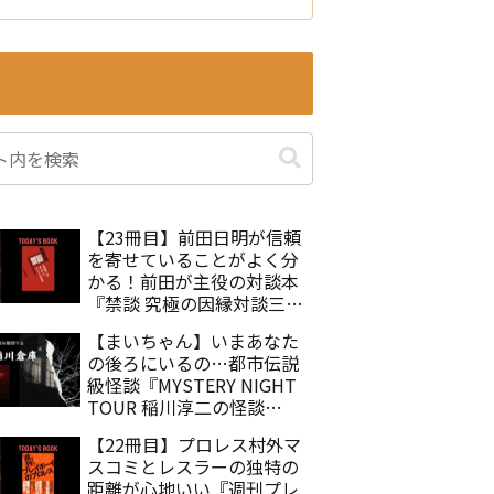
【23冊目】前田日明が信頼
を寄せていることがよく分
かる！前田が主役の対談本
『禁談 究極の因縁対談三本
勝負』佐々木徹
【まいちゃん】いまあなた
の後ろにいるの…都市伝説
級怪談『MYSTERY NIGHT
TOUR 稲川淳二の怪談
Selection25 まいちゃん』
【22冊目】プロレス村外マ
スコミとレスラーの独特の
距離が心地いい『週刊プレ