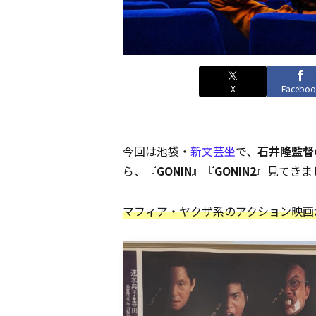
X
Faceboo
今回は池袋・
新文芸坐
で、
石井隆監督
ら、
『GONIN』『GONIN2』
見てきま
マフィア・ヤクザ系のアクション映画