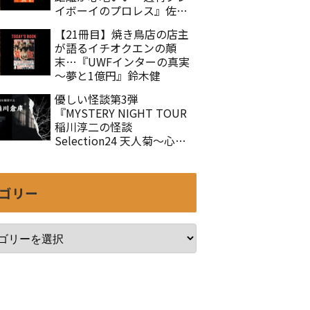
イボーイのプロレス』佐々
木徹
【21冊目】焼き鳥店の店主
が語るイチオクエンの顛
末…『UWFインターの真実
～夢と1億円』鈴木健
優しい怪談第3弾
『MYSTERY NIGHT TOUR
稲川淳二の怪談
Selection24 天人菊～心を
癒す怪談集Ⅲ』
ゴリー