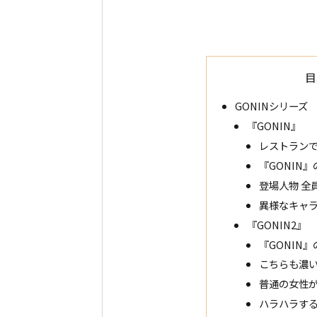
目
GONINシリーズ
『GONIN』
レストラン
『GONIN
登場人物 全
異様なキャ
『GONIN2』
『GONIN
こちらも濃
普通の女性
ハラハラす