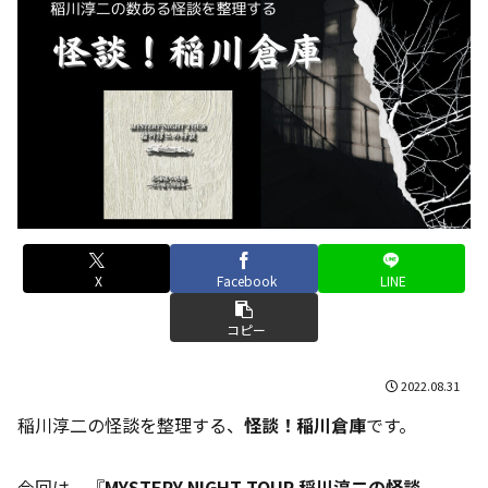
X
Facebook
LINE
コピー
2022.08.31
稲川淳二の怪談を整理する、
怪談！稲川倉庫
です。
今回は、『
MYSTERY NIGHT TOUR 稲川淳二の怪談