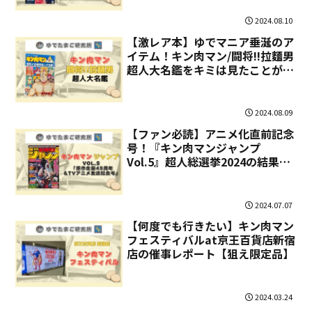
2024.08.10
【激レア本】ゆでマニア垂涎のア
イテム！キン肉マン/闘将!!拉麵男
超人大名鑑をキミは見たことがあ
るか!?
2024.08.09
【ファン必読】アニメ化直前記念
号！『キン肉マンジャンプ
Vol.5』超人総選挙2024の結果
は…!?
2024.07.07
【何度でも行きたい】キン肉マン
フェスティバルat京王百貨店新宿
店の催事レポート【狙え限定品】
2024.03.24