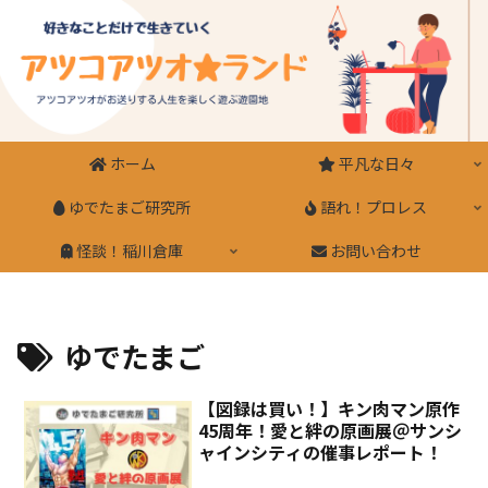
ホーム
平凡な日々
ゆでたまご研究所
語れ！プロレス
怪談！稲川倉庫
お問い合わせ
ゆでたまご
【図録は買い！】キン肉マン原作
45周年！愛と絆の原画展＠サンシ
ャインシティの催事レポート！