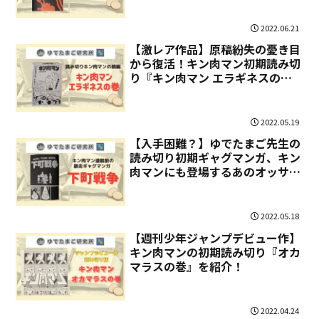
2022.06.21
【激レア作品】原稿紛失の憂き目
から復活！キン肉マン初期読み切
り『キン肉マン エラギネスの
巻』を紹介！
2022.05.19
【入手困難？】ゆでたまご先生の
読み切り初期ギャグマンガ、キン
肉マンにも登場するあのオッサン
が主人公『下町戦争』を紹介！
2022.05.18
【週刊少年ジャンプデビュー作】
キン肉マンの初期読み切り『オカ
マラスの巻』を紹介！
2022.04.24