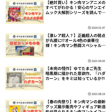
【絶対買い】キン肉マンアニメの
すべてがわかる！安心のサンエイ
ムック大解剖シリーズを読んでア
ニメ最新作に備えよう！
2024.01.07
【激レア超人？】正義超人の弱点
が丸裸に!?オール4色の豪華仕
様！キン肉マン熱闘スペシャル
「ロビン・メモの巻」
2023.09.03
【未完の怪作】ゆでたまご先生
暗黒期に描かれた意欲作、『ハダ
カーン』をキミは知っているか?!
2023.08.10
【春の肉祭り】キン肉マンの最新
グッズ展示販売やフィギュア新造
形が見られるキン肉マントイフェ