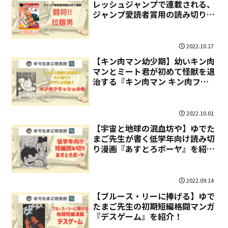
レッシュジャンプで連載される、
ジャンプ愛読者賞用の読み切り漫
画『闘将!!拉麵男』を紹介！
2022.10.17
【キン肉マン幼少期】幼いキン肉
マンとミート君が初めて怪獣を退
治する『キン肉マン キン肉フラ
ッシュの巻』を紹介！
2022.10.01
【宇宙と地球の混血坊や】ゆでた
まご先生が書く低学年向け読み切
り漫画『あすとろボーヤ』を紹
介！
2022.09.14
【ブルース・リーに捧げる】ゆで
たまご先生の初期短編格闘マンガ
『デスゲーム』を紹介！