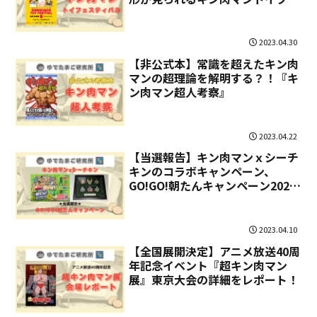
スティバルに行ってきた！
2023.04.30
【非公式本】常識を超えたキン肉
マンの超理論を解明する？！『キ
ン肉マン超人考察』
2023.04.22
【当選報告】キン肉マンｘシーチ
キンのコラボキャンペーン、
GO!GO!朝たんキャンペーン2023
のB賞に当選しました！
2023.04.10
【全国展開決定】アニメ放送40周
年記念イベント『超キン肉マン
展』東京大会の詳細をレポート！