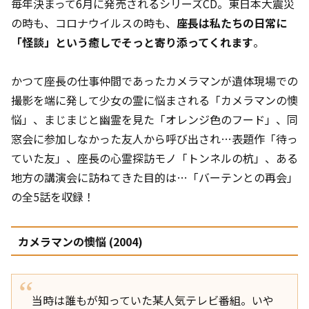
毎年決まって6月に発売されるシリーズCD。東日本大震災
の時も、コロナウイルスの時も、
座長は私たちの日常に
「怪談」という癒しでそっと寄り添ってくれます
。
かつて座長の仕事仲間であったカメラマンが遺体現場での
撮影を端に発して少女の霊に悩まされる「カメラマンの懊
悩」、まじまじと幽霊を見た「オレンジ色のフード」、同
窓会に参加しなかった友人から呼び出され…表題作「待っ
ていた友」、座長の心霊探訪モノ「トンネルの杭」、ある
地方の講演会に訪ねてきた目的は…「バーテンとの再会」
の全5話を収録！
カメラマンの懊悩 (2004)
当時は誰もが知っていた某人気テレビ番組。いや