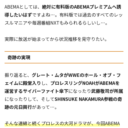
ABEMAとしては、
絶対に有料版のABEMAプレミアムへ誘
導したいはず
ですよね…。有料版では過去のすべてのレッ
スルマニアや毎週番組NXTもみられるらしいし…。
実際に放送が始まってから状況推移を見守りたい。
奇跡の実現
振り返ると、
グレート・ムタがWWEのホール・オブ・フ
ェイムに殿堂入り
し、
プロレスリングNOAHがABEMAを
運営するサイバーファイト傘下
になったり
武藤敬司が所属
になったりして、そして
SHINSUKE NAKAMURA参戦の奇
跡の元日興行
があって…。
そんな連綿と続くプロレスの大河ドラマが、今回ABEMA