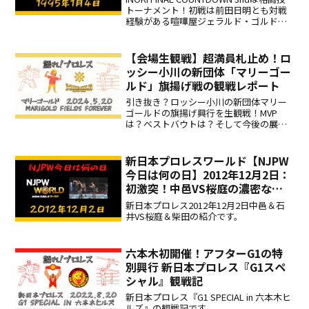
ド・ゴルドー
トーナメント！初戦は前田日明とも対戦
経験がある喧嘩屋ジェラルド・ゴルド
ー！
【会場生観戦】超満員札止め！ロ
ッシー小川の新団体「マリーゴー
ルド」旗揚げ戦の観戦レポート
引き抜き？ロッシー小川の新団体マリー
ゴールドの旗揚げ興行を生観戦！MVP
は？ベストバウトは？そして今後の展望
は？注目の大怪獣ボジラについても語り
ます！
新日本プロレスワールド【NJPW
今日は何の日】2012年12月2日：
初激突！中邑VS桜庭の濃密な前
哨戦！
新日本プロレス2012年12月2日中邑＆石
井VS桜庭＆柴田の紹介です。
六本木初開催！アフターG1の特
別興行 新日本プロレス『G1スペ
シャル』観戦記
新日本プロレス『G1 SPECIAL in 六本木ヒ
ルズ』の観戦記です。