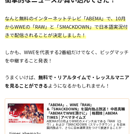
なんと無料のインターネットテレビ「ABEMA」で、10月
からWWEの「RAW」と「SMACKDOWN」で日本語実況付
きで配信されることが決定しました！
しかも、WWEを代表する2番組だけでなく、ビッグマッチ
を中継すること発表！
うまくいけば、
無料で・リアルタイムで・レッスルマニア
を見ることができる
ようになるかもしれません！
「ABEMA」、WWE『RAW』
&『SMACKDOWN』を国内独占放送！ 中邑真輔
「ABEMAでWWE漬けに」 | 格闘技 | ABEMA
TIMES | アベマタイムズ
ABEMAが10月よりWWEのメイン大会である『RAW（ロ
ウ）』および『SMACKDOWN（スマックダウン）』を日本
国内独占で、さらに日本語実況をつけて放送することが決
定した。 WWEはアメリカが誇る世界最高峰のスポーツエ
times.abema.tv