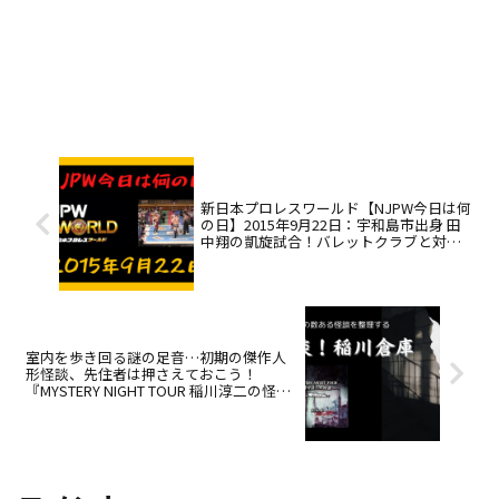
新日本プロレスワールド【NJPW今日は何
の日】2015年9月22日：宇和島市出身 田
中翔の凱旋試合！バレットクラブと対
決！
室内を歩き回る謎の足音…初期の傑作人
形怪談、先住者は押さえておこう！
『MYSTERY NIGHT TOUR 稲川淳二の怪談
Selection10 先住者』