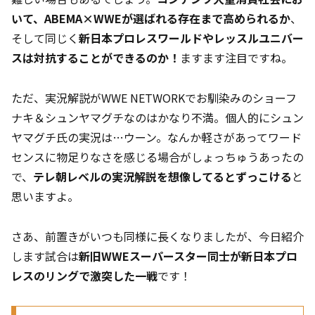
いて、ABEMA×WWEが選ばれる存在まで高められるか
、
そして同じく
新日本プロレスワールドやレッスルユニバー
スは対抗することができるのか！
ますます注目ですね。
ただ、実況解説がWWE NETWORKでお馴染みのショーフ
ナキ＆シュンヤマグチなのはかなり不満。個人的にシュン
ヤマグチ氏の実況は…ウーン。なんか軽さがあってワード
センスに物足りなさを感じる場合がしょっちゅうあったの
で、
テレ朝レベルの実況解説を想像してるとずっこける
と
思いますよ。
さあ、前置きがいつも同様に長くなりましたが、今日紹介
します試合は
新旧WWEスーパースター同士が新日本プロ
レスのリングで激突した一戦
です！