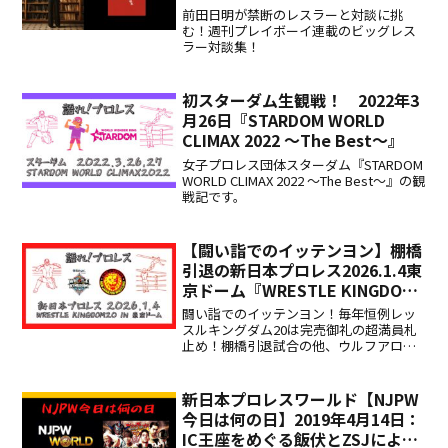
対談三本勝負』佐々木徹
前田日明が禁断のレスラーと対談に挑
む！週刊プレイボーイ連載のビッグレス
ラー対談集！
初スターダム生観戦！ 2022年3
月26日『STARDOM WORLD
CLIMAX 2022 ～The Best～』
女子プロレス団体スターダム『STARDOM
WORLD CLIMAX 2022 ～The Best～』の観
戦記です。
【闘い詣でのイッテンヨン】棚橋
引退の新日本プロレス2026.1.4東
京ドーム『WRESTLE KINGDOM
20』観戦記
闘い詣でのイッテンヨン！毎年恒例レッ
スルキングダム20は完売御礼の超満員札
止め！棚橋引退試合の他、ウルフアロン
デビュー戦など見どころ多数な試合が目
白押し！大会詳細をレポートします！
新日本プロレスワールド【NJPW
今日は何の日】2019年4月14日：
IC王座をめぐる飯伏とZSJによる