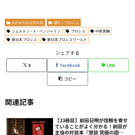
NJPW今日は何の日
語れ！プロレス
シェルトン・X・ベンジャミン
プロレス
中邑真輔
新日本プロレス
新日本プロレスワールド
シェアする
X
Facebook
LINE
コピー
関連記事
【23冊目】前田日明が信頼を寄せ
ていることがよく分かる！前田が
主役の対談本『禁談 究極の因縁