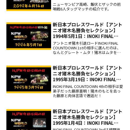
前哨戦、ニューサンピア高崎大
ニューサンピア高崎、飯伏とザックの前
会！
哨戦6人タッグマッチの紹介です。
新日本プロレスワールド【アント
ニオ猪木名勝負セレクション】
1994年5月1日：INOKI FINAL
COUNTDOWN 1st 対グレート・
アントニオ猪木引退ロードINOKI FINAL
ムタ
COUNTDOWN 1stの相手に選んだのは、
なんとグレート・ムタ！猪木はムタをも
喰らおうと目論んだか！
新日本プロレスワールド【アント
ニオ猪木名勝負セレクション】
1995年3月19日：INOKI FINAL
COUNTDOWN 4th 対藤原喜明
INOKI FINAL COUNTDOWN 4thの相手は愛
弟子だった藤原喜明！猪木のもとを去っ
た藤原と肉体言語で邂逅だ！
新日本プロレスワールド【アント
ニオ猪木名勝負セレクション】
1995年1月4日：INOKI FINAL
COUNTDOWN 3rd 対ジェラル
INOKI FINAL COUNTDOWN 3ndは格闘技