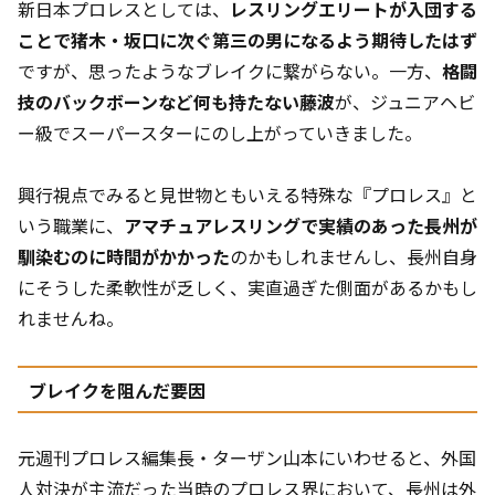
新日本プロレスとしては、
レスリングエリートが入団する
ことで猪木・坂口に次ぐ第三の男になるよう期待したはず
ですが、思ったようなブレイクに繋がらない。一方、
格闘
技のバックボーンなど何も持たない藤波
が、ジュニアヘビ
ー級でスーパースターにのし上がっていきました。
興行視点でみると見世物ともいえる特殊な『プロレス』と
いう職業に、
アマチュアレスリングで実績のあった長州が
馴染むのに時間がかかった
のかもしれませんし、長州自身
にそうした柔軟性が乏しく、実直過ぎた側面があるかもし
れませんね。
ブレイクを阻んだ要因
元週刊プロレス編集長・ターザン山本にいわせると、外国
人対決が主流だった当時のプロレス界において、長州は外