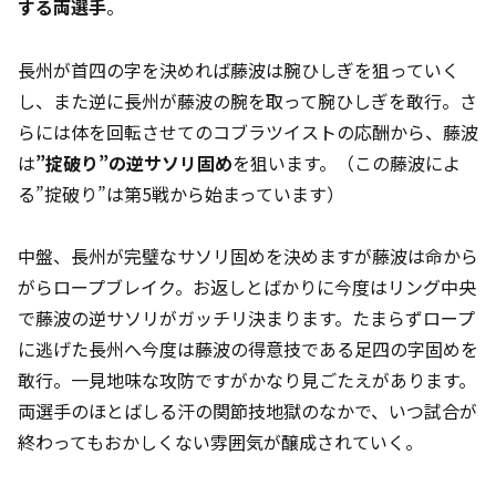
する両選手
。
長州が首四の字を決めれば藤波は腕ひしぎを狙っていく
し、また逆に長州が藤波の腕を取って腕ひしぎを敢行。さ
らには体を回転させてのコブラツイストの応酬から、藤波
は
”掟破り”の逆サソリ固め
を狙います。（この藤波によ
る”掟破り”は第5戦から始まっています）
中盤、長州が完璧なサソリ固めを決めますが藤波は命から
がらロープブレイク。お返しとばかりに今度はリング中央
で藤波の逆サソリがガッチリ決まります。たまらずロープ
に逃げた長州へ今度は藤波の得意技である足四の字固めを
敢行。一見地味な攻防ですがかなり見ごたえがあります。
両選手のほとばしる汗の関節技地獄のなかで、いつ試合が
終わってもおかしくない雰囲気が醸成されていく。