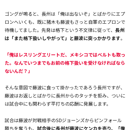
ゴングが鳴ると、長州は「俺は出ないぞ」とばかりにエプ
ロンへいくも、既に猪木も藤波もさっと自軍のエプロンで
待機してました。先発は格下という不文律に従って、
長州
は「また格下扱いしやがって」と藤波に突っかかります
。
「俺はレスリングエリートだ、メキシコではベルトも取っ
た。なんでいつまでもお前の格下扱いを受けなければなら
ないんだ？」
そんな意図で藤波に食って掛かったであろう長州ですが、
藤波はお返しとばかりに長州からのタッチを拒み、ついに
は試合中にも関わらず平打ちの応酬に発展します。
試合は藤波が対戦相手のSDジョーンズからピンフォール
勝ちを奪うも、
試合後に長州が藤波にケンカを売り、「俺