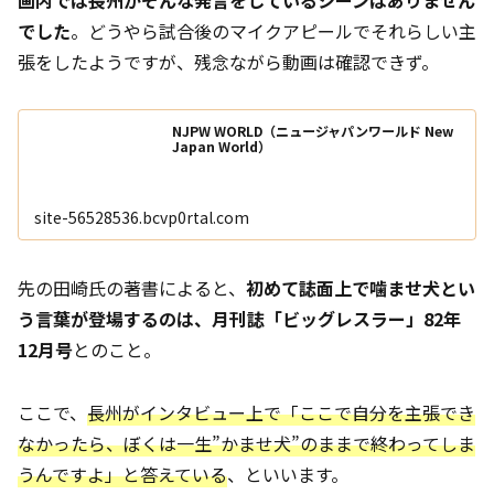
画内では長州がそんな発言をしているシーンはありません
でした
。どうやら試合後のマイクアピールでそれらしい主
張をしたようですが、残念ながら動画は確認できず。
NJPW WORLD（ニュージャパンワールド New
Japan World）
site-56528536.bcvp0rtal.com
先の田崎氏の著書によると、
初めて誌面上で噛ませ犬とい
う言葉が登場するのは、月刊誌「ビッグレスラー」82年
12月号
とのこと。
ここで、
長州がインタビュー上で「ここで自分を主張でき
なかったら、ぼくは一生”かませ犬”のままで終わってしま
うんですよ」と答えている
、といいます。