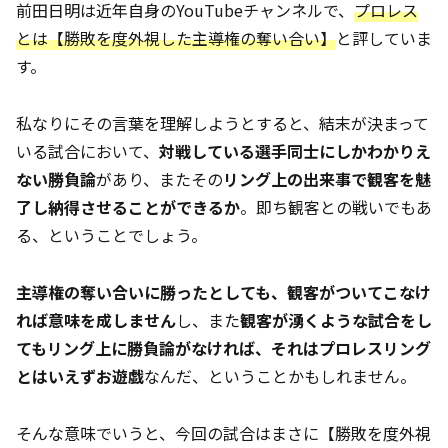
前田日明は近年自身のYouTubeチャンネルで、
プロレス
とは【勝敗を度外視した主導権の奪い合い】
と評していま
す。
私なりにその言葉を理解しようとすると、結末が決まって
いる試合において、
対戦している選手同士にしかわかりえ
ない勝負論
があり、またその
リング上の出来事で観客を魅
了し納得させることができるか
。即ち観客との戦いでもあ
る、ということでしょう。
主導権の奪い合いに勝ったとしても、観客がついてこなけ
れば意味を成しません
し、また
観客が湧くような試合をし
てもリング上に勝負論がなければ、それはプロレスリング
とはいえずお遊戯
なんだ、ということかもしれません。
そんな意味でいうと、今回の試合はまさに【勝敗を度外視