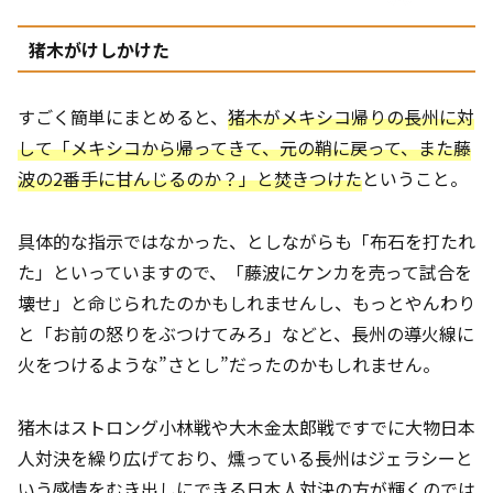
猪木がけしかけた
すごく簡単にまとめると、
猪木がメキシコ帰りの長州に対
して「メキシコから帰ってきて、元の鞘に戻って、また藤
波の2番手に甘んじるのか？」と焚きつけた
ということ。
具体的な指示ではなかった、としながらも「布石を打たれ
た」といっていますので、「藤波にケンカを売って試合を
壊せ」と命じられたのかもしれませんし、もっとやんわり
と「お前の怒りをぶつけてみろ」などと、長州の導火線に
火をつけるような”さとし”だったのかもしれません。
猪木はストロング小林戦や大木金太郎戦ですでに大物日本
人対決を繰り広げており、燻っている長州はジェラシーと
いう感情をむき出しにできる日本人対決の方が輝くのでは