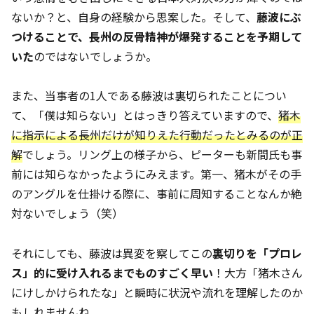
ないか？と、自身の経験から思案した。そして、
藤波にぶ
つけることで、長州の反骨精神が爆発することを予期して
いた
のではないでしょうか。
また、当事者の1人である藤波は裏切られたことについ
て、「僕は知らない」とはっきり答えていますので、
猪木
に指示による長州だけが知りえた行動だったとみるのが正
解
でしょう。リング上の様子から、ピーターも新間氏も事
前には知らなかったようにみえます。第一、猪木がその手
のアングルを仕掛ける際に、事前に周知することなんか絶
対ないでしょう（笑）
それにしても、藤波は異変を察してこの
裏切りを「プロレ
ス」的に受け入れるまでものすごく早い
！大方「猪木さん
にけしかけられたな」と瞬時に状況や流れを理解したのか
もしれませんね。