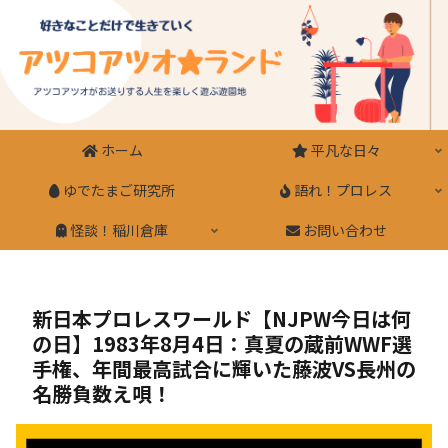
ホーム
平凡な日々
ゆでたまご研究所
語れ！プロレス
怪談！稲川倉庫
お問い合わせ
新日本プロレスワールド【NJPW今日は何
の日】1983年8月4日：真夏の蔵前WWF選
手権、年間最高試合に輝いた藤波VS長州の
名勝負数え唄！