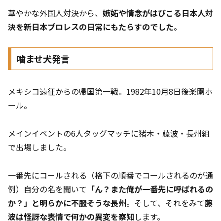
華やかな外国人対決から、
嫉妬や情念がはびこる日本人対
決を新日本プロレスの日常にもたらすのでした
。
噛ませ犬発言
メキシコ遠征からの帰国第一戦。1982年10月8日後楽園ホ
ール。
メインイベントの6人タッグマッチに猪木・藤波・長州組
で出場しました。
一番先にコールされる（格下の順番でコールされるのが通
例）自分の名を聞いて
「ん？また俺が一番先に呼ばれるの
か？」と明らかに不服そうな長州
。そして、それをみて
藤
波は怪訝な表情で何かの異変を察知
します。