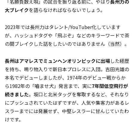
「名勝負数え唄」の試合を振り返る前に、やはり
長州力の
大ブレイク
を語らなければならないでしょう。
2023年では長州力はタレント/YouTuber化しています
が、ハッシュドタグや「飛ぶぞ」などのキラーワードで茶
の間ブレイクした話をしたいのではありません（当然）。
長州はアマレスでミュンヘンオリンピックに出場
した経歴
を持ち、鳴り物入りで新日本プロレスに入団。吉田光雄の
本名でデビューしましたが、1974年のデビュー戦からか
ら1982年の「嚙ませ犬」発言まで、実に
7年間低空飛行が
続きました
。坂口と北米タッグを奪取するなど、それなり
にプッシュされていたはずですが、人気や集客力があるレ
スラーまでには発展せず、中堅レスラーに甘んじていたわ
けです。