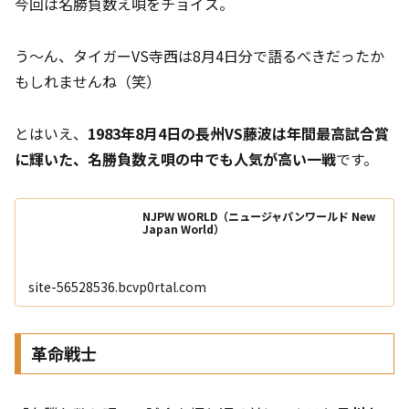
今回は名勝負数え唄をチョイス。
う～ん、タイガーVS寺西は8月4日分で語るべきだったか
もしれませんね（笑）
とはいえ、
1983年8月4日の長州VS藤波は年間最高試合賞
に輝いた、名勝負数え唄の中でも人気が高い一戦
です。
NJPW WORLD（ニュージャパンワールド New
Japan World）
site-56528536.bcvp0rtal.com
革命戦士