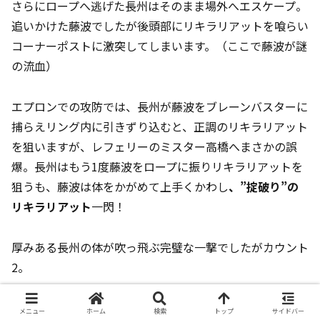
さらにロープへ逃げた長州はそのまま場外へエスケープ。
追いかけた藤波でしたが後頭部にリキラリアットを喰らい
コーナーポストに激突してしまいます。（ここで藤波が謎
の流血）
エプロンでの攻防では、長州が藤波をブレーンバスターに
捕らえリング内に引きずり込むと、正調のリキラリアット
を狙いますが、レフェリーのミスター高橋へまさかの誤
爆。長州はもう1度藤波をロープに振りリキラリアットを
狙うも、藤波は体をかがめて上手くかわし
、”掟破り”の
リキラリアット
一閃！
厚みある長州の体が吹っ飛ぶ完璧な一撃でしたがカウント
2。
長州は藤波の背後に回り、
ぶっこ抜きバックドロップ→サ
メニュー
ホーム
検索
トップ
サイドバー