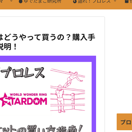
々
ゆでたまご研究所
語れ！プロレス
はどうやって買うの？購入手
説明！
プロ