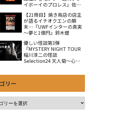
イボーイのプロレス』佐々
木徹
【21冊目】焼き鳥店の店主
が語るイチオクエンの顛
末…『UWFインターの真実
～夢と1億円』鈴木健
優しい怪談第3弾
『MYSTERY NIGHT TOUR
稲川淳二の怪談
Selection24 天人菊～心を
癒す怪談集Ⅲ』
ゴリー