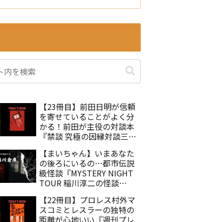
【23冊目】前田日明が信頼
を寄せていることがよく分
かる！前田が主役の対談本
『禁談 究極の因縁対談三本
勝負』佐々木徹
【まいちゃん】いまあなた
の後ろにいるの…都市伝説
級怪談『MYSTERY NIGHT
TOUR 稲川淳二の怪談
Selection25 まいちゃん』
【22冊目】プロレス村外マ
スコミとレスラーの独特の
距離が心地いい『週刊プレ