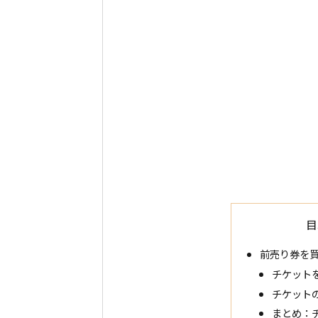
目
前売り券を
チケット
チケット
まとめ：