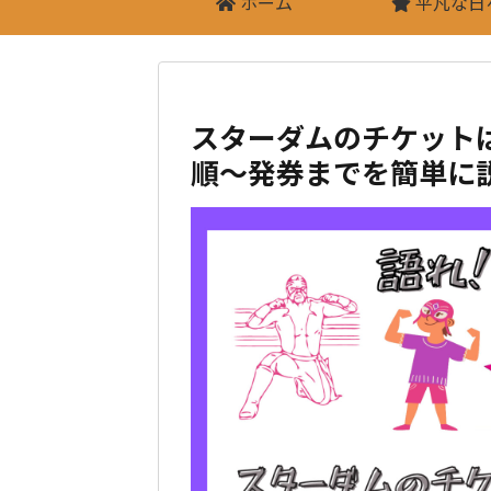
ホーム
平凡な日
スターダムのチケット
順～発券までを簡単に