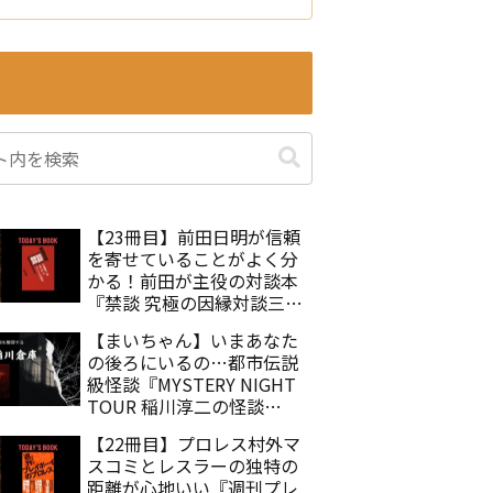
【23冊目】前田日明が信頼
を寄せていることがよく分
かる！前田が主役の対談本
『禁談 究極の因縁対談三本
勝負』佐々木徹
【まいちゃん】いまあなた
の後ろにいるの…都市伝説
級怪談『MYSTERY NIGHT
TOUR 稲川淳二の怪談
Selection25 まいちゃん』
【22冊目】プロレス村外マ
スコミとレスラーの独特の
距離が心地いい『週刊プレ