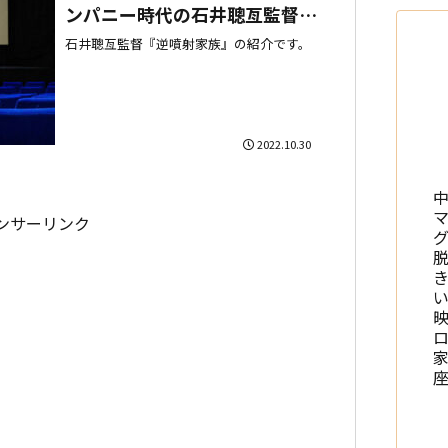
ンパニー時代の石井聰亙監督
『逆噴射家族』を観た！
石井聰亙監督『逆噴射家族』の紹介です。
2022.10.30
ンサーリンク