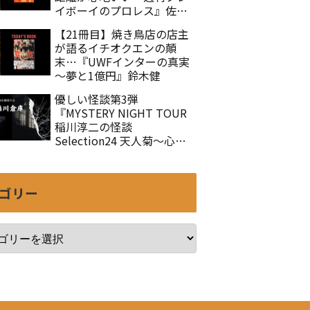
イボーイのプロレス』佐々
木徹
【21冊目】焼き鳥店の店主
が語るイチオクエンの顛
末…『UWFインターの真実
～夢と1億円』鈴木健
優しい怪談第3弾
『MYSTERY NIGHT TOUR
稲川淳二の怪談
Selection24 天人菊～心を
癒す怪談集Ⅲ』
ゴリー