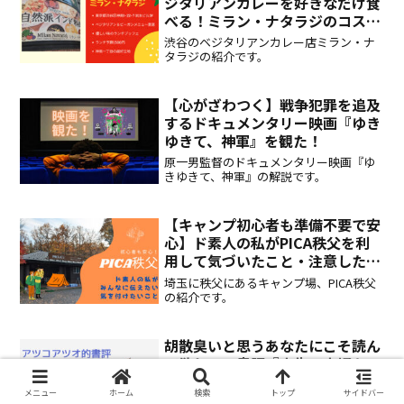
ジタリアンカレーを好きなだけ食
べる！ミラン・ナタラジのコスパ
良ランチブッフェはいかが？
渋谷のベジタリアンカレー店ミラン・ナ
タラジの紹介です。
【心がざわつく】戦争犯罪を追及
するドキュメンタリー映画『ゆき
ゆきて、神軍』を観た！
原一男監督のドキュメンタリー映画『ゆ
きゆきて、神軍』の解説です。
【キャンプ初心者も準備不要で安
心】ド素人の私がPICA秩父を利
用して気づいたこと・注意したい
ことをお伝えします！
埼玉に秩父にあるキャンプ場、PICA秩父
の紹介です。
胡散臭いと思うあなたにこそ読ん
で欲しい！書評『人生で大切なこ
とはオカルトとプロレスが教えて
メニュー
ホーム
検索
トップ
サイドバー
くれた』大槻ケンヂ/山口敏太郎
大槻ケンヂ/山口敏太郎著『人生で大切な