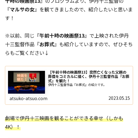
十時の映画祭13
』のプログラムより、伊丹十三監督の
『
マルサの女
』を観てきましたので、紹介したいと思いま
す！
※以前、同じ『
午前十時の映画祭13
』で上映された伊丹
十三監督作品『
お葬式
』も紹介していますので、ぜひそち
らもご覧ください↓
【午前十時の映画祭13】突然亡くなった父親の
葬儀をコミカルに描く、伊丹十三監督作品『お葬
式』を観た！
伊丹十三監督作品『お葬式』の紹介です。
2023.05.15
atsuko-atsuo.com
劇場で伊丹十三映画を観ることができる幸せ（しかも
4K）！