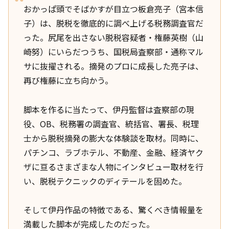
おかっぱ頭でそばかすが目立つ板倉亮子（宮本信
子）は、脱税を徹底的に調べ上げる税務調査官だ
った。尻尾を出さない脱税容疑者・権藤英樹（山
崎努）にいらだつうち、国税局査察部・通称マル
サに抜擢される。摘発のプロに成長した亮子は、
再び権藤に立ち向かう。
脚本を作るに当たって、伊丹監督は査察部の現
役、OB、税務署の調査官、統括官、署長、税理
士から脱税摘発の膨大な体験談を取材。同時に、
パチンコ、ラブホテル、不動産、金融、経済ヤク
ザに亘るさまざまな人物にインタビュー取材を行
い、脱税テクニックのディテールを固めた。
そして伊丹作品の特徴である、驚くべき情報量を
満載した脚本が完成したのだった。