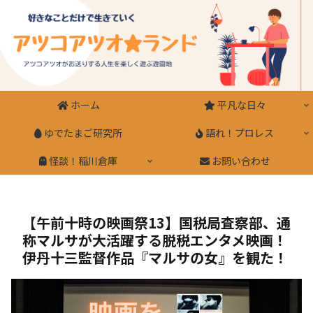
ホーム
平凡な日々
ゆでたまご研究所
語れ！プロレス
怪談！稲川倉庫
お問い合わせ
【午前十時の映画祭13】国税局査察部、通
称マルサが大活躍する脱税エンタメ映画！
伊丹十三監督作品『マルサの女』を観た！