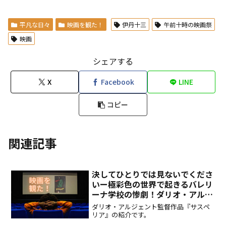
平凡な日々
映画を観た！
伊丹十三
午前十時の映画祭
映画
シェアする
X
Facebook
LINE
コピー
関連記事
決してひとりでは見ないでくださ
いー極彩色の世界で起きるバレリ
ーナ学校の惨劇！ダリオ・アルジ
ェント監督『サスペリア』を観
ダリオ・アルジェント監督作品『サスペ
た！
リア』の紹介です。