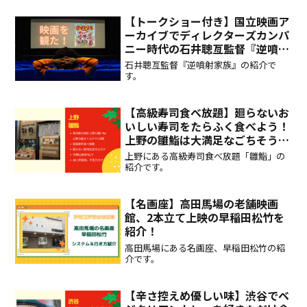
【トークショー付き】国立映画ア
ーカイブでディレクターズカンパ
ニー時代の石井聰亙監督『逆噴射
家族』を観た！
石井聰亙監督『逆噴射家族』の紹介で
す。
【高級寿司食べ放題】廻らないお
いしい寿司をたらふく食べよう！
上野の雛鮨は大満足なごちそうで
す！
上野にある高級寿司食べ放題「雛鮨」の
紹介です。
【名画座】高田馬場の老舗映画
館、2本立て上映の早稲田松竹を
紹介！
高田馬場にある名画座、早稲田松竹の紹
介です。
【辛さ控えめ優しい味】渋谷でベ