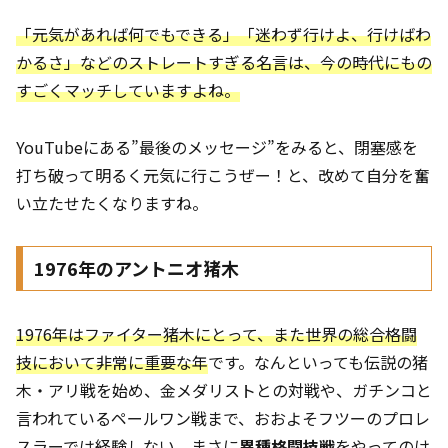
「元気があれば何でもできる」「迷わず行けよ、行けばわ
かるさ」などのストレートすぎる名言は、今の時代にもの
すごくマッチしていますよね。
YouTubeにある”最後のメッセージ”をみると、閉塞感を
打ち破って明るく元気に行こうぜー！と、改めて自分を奮
い立たせたくなりますね。
1976年のアントニオ猪木
1976年はファイター猪木にとって、また世界の総合格闘
技において非常に重要な年
です。なんといっても伝説の猪
木・アリ戦を始め、金メダリストとの対戦や、ガチンコと
言われているペールワン戦まで、おおよそフツーのプロレ
スラーでは経験しない、まさに
異種格闘技戦
をやってのけ