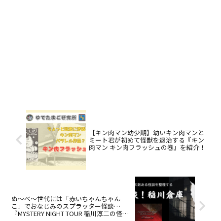
【キン肉マン幼少期】幼いキン肉マンと
ミート君が初めて怪獣を退治する『キン
肉マン キン肉フラッシュの巻』を紹介！
ぬ～べ～世代には「赤いちゃんちゃん
こ」でおなじみのスプラッター怪談…
『MYSTERY NIGHT TOUR 稲川淳二の怪談
Selection3 赤い半纏』