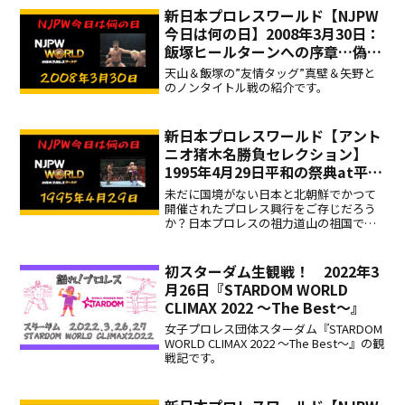
新日本プロレスワールド【NJPW
今日は何の日】2008年3月30日：
飯塚ヒールターンへの序章…偽り
の友情タッグ、天山＆飯塚が真壁
天山＆飯塚の”友情タッグ”真壁＆矢野と
＆矢野へ挑む！
のノンタイトル戦の紹介です。
新日本プロレスワールド【アント
ニオ猪木名勝負セレクション】
1995年4月29日平和の祭典at平
壌：対リック・フレアー
未だに国境がない日本と北朝鮮でかつて
開催されたプロレス興行をご存じだろう
か？日本プロレスの祖力道山の祖国でア
ントニオ猪木とリック・フレアーが対
決！
初スターダム生観戦！ 2022年3
月26日『STARDOM WORLD
CLIMAX 2022 ～The Best～』
女子プロレス団体スターダム『STARDOM
WORLD CLIMAX 2022 ～The Best～』の観
戦記です。