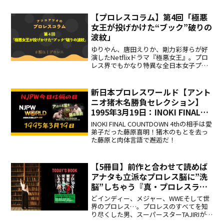
【プロレスコラム】第4回「極悪
女王が投げかけた“ブック”破りの
波紋」
ゆりやん、唐田えりか、剛力彩芽らが好
演したNetflixドラマ『極悪女王』。プロ
レス界でもかなり特異な全日本女子プロ
レスから「ブック」問題を考えます。
新日本プロレスワールド【アント
ニオ猪木名勝負セレクション】
1995年3月19日：INOKI FINAL
COUNTDOWN 4th 対藤原喜明
INOKI FINAL COUNTDOWN 4thの相手は愛
弟子だった藤原喜明！猪木のもとを去っ
た藤原と肉体言語で邂逅だ！
【5冊目】前作と合わせて読めば
アナタも立派なプロレス脳に”洗
脳”しちゃう『真・プロレスラー
は観客に何を見せているのか』
どインディー、メジャー、WWEそして世
TAJIRI著
界のプロレス…。プロレスのすべてを知
り尽くした男、スーパースターTAJIRIがア
ナタにプロレス教育を施す1冊！