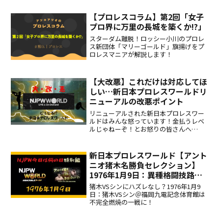
【プロレスコラム】第2回「女子
プロ界に万里の長城を築くか!?」
スターダム離脱！ロッシー小川のプロレ
ス新団体「マリーゴールド」旗揚げをプ
ロレスマニアが解説します！
【大改悪】これだけは対応してほ
しい…新日本プロレスワールドリ
ニューアルの改悪ポイント
リニューアルされた新日本プロレスワー
ルドはみんな怒っています！金払うレベ
ルじゃねーぞ！とお怒りの皆さんへ…
新日本プロレスワールド【アント
ニオ猪木名勝負セレクション】
1976年1月9日：異種格闘技路線
直前の名物カード、猪木VSシンは
猪木VSシンにハズレなし？1976年1月9
不完全燃焼…
日：猪木VSシン＠福岡九電記念体育館は
不完全燃焼の一戦に！