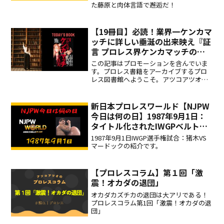
た藤原と肉体言語で邂逅だ！
【19冊目】必読！業界一ケンカマ
ッチに詳しい垂涎の出来映え『証
言 プロレス界ケンカマッチの真
実』宝島社
この記事はプロモーションを含んでいま
す。プロレス書籍をアーカイブするプロ
レス図書館へようこそ。アツコアツオが
読破したプロレス書籍をまとめていま
す。本日の一冊はコチラ。『証言 プロレ
ス界ケンカマッチの真実』マニア納得、
新日本プロレスワールド【NJPW
初心者にもやさしいケンカ
今日は何の日】1987年9月1日：
タイトル化されたIWGPベルトの
防衛ロード…猪木VS好敵手マー
1987年9月1日IWGP選手権試合：猪木VS
ドック！
マードックの紹介です。
【プロレスコラム】第１回「激
震！オカダの退団」
オカダカズチカの退団は大アリである！
プロレスコラム第1回「激震！オカダの退
団」