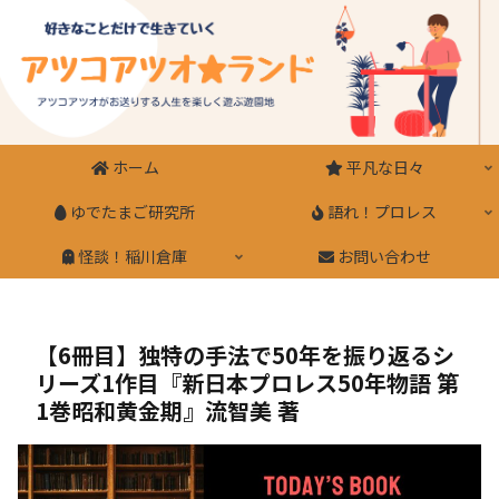
ホーム
平凡な日々
ゆでたまご研究所
語れ！プロレス
怪談！稲川倉庫
お問い合わせ
【6冊目】独特の手法で50年を振り返るシ
リーズ1作目『新日本プロレス50年物語 第
1巻昭和黄金期』流智美 著