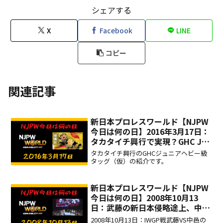
シェアする
X
Facebook
LINE
コピー
関連記事
新日本プロレスワールド【NJPW
今日は何の日】2016年3月17日：
タカタイチ興行で実現？GHC Jr.
ヘビータッグ級選手権（仮）！
タカタイチ興行のGHCジュニアヘビー級
タッグ（仮）の紹介です。
新日本プロレスワールド【NJPW
今日は何の日】2008年10月13
日：武藤の新日本侵略途上、中邑
真輔のIWGPヘビー級リベンジマ
2008年10月13日：IWGP戦武藤VS中邑の