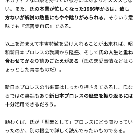
ネガティブな印象を持っている方にはあまりオススメしな
い。また、氏
の本業が忙しくなった1986年からは、致し
方ないが解説の熱量にもやや陰りがみられる
。そういう意
味でも『流智美自伝』である。
以上を踏まえて本書特徴を受け入れることが出来れば、昭
和新日本プロレスの勃興から隆盛、そして
氏の人生と重ね
合わせてかなり読みごたえがある
（氏の恋愛事情などはち
ょっとした青春ものだ）。
新日本プロレスの出来事はしっかり押さえてあるし、氏な
らではの裏話もあり
新日本プロレスの歴史を振り返るには
十分活用できるだろう
。
願わくば、氏が「副業として」プロレスにどう関わってい
ったのか、別の機会で詳しく読んでみたいものである。