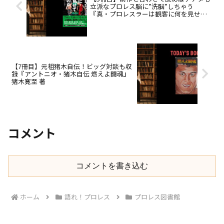
立派なプロレス脳に”洗脳”しちゃう
『真・プロレスラーは観客に何を見せて
いるのか』TAJIRI著
【7冊目】元祖猪木自伝！ビッグ対談も収
録『アントニオ・猪木自伝 燃えよ闘魂』
猪木寛至 著
コメント
コメントを書き込む
ホーム
語れ！プロレス
プロレス図書館