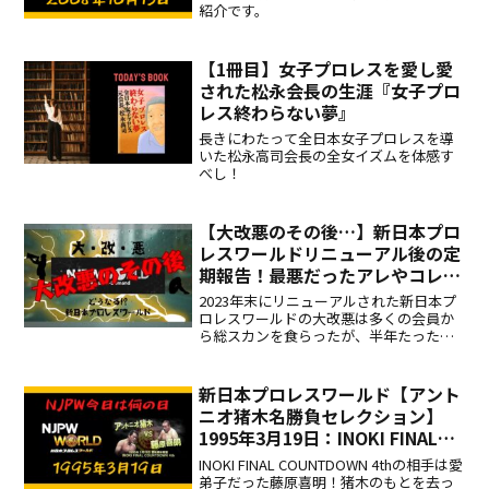
ッチ
紹介です。
【1冊目】女子プロレスを愛し愛
された松永会長の生涯『女子プロ
レス終わらない夢』
長きにわたって全日本女子プロレスを導
いた松永高司会長の全女イズムを体感す
べし！
【大改悪のその後…】新日本プロ
レスワールドリニューアル後の定
期報告！最悪だったアレやコレは
どうなった？
2023年末にリニューアルされた新日本プ
ロレスワールドの大改悪は多くの会員か
ら総スカンを食らったが、半年たった今
どれだけ改善がなされたか確認していき
ましょう！
新日本プロレスワールド【アント
ニオ猪木名勝負セレクション】
1995年3月19日：INOKI FINAL
COUNTDOWN 4th 対藤原喜明
INOKI FINAL COUNTDOWN 4thの相手は愛
弟子だった藤原喜明！猪木のもとを去っ