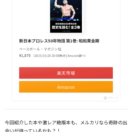
新日本プロレス50年物語 第1巻: 昭和黄金期
ベースボール・マガジン社
¥1,870
（2025/10/20 20:08時点 | Amazon調べ）
＼楽天ポイント4倍セール！／
楽天市場
Amazon
ポチップ
今回紹介した本や激レア絶版本も、メルカリなら奇跡の出
会いが待っているかも？！