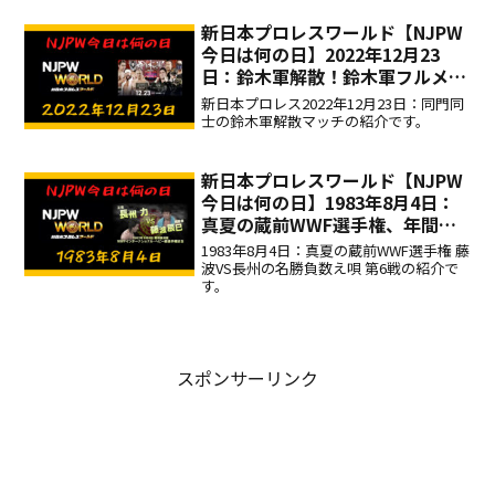
新日本プロレスワールド【NJPW
今日は何の日】2022年12月23
日：鈴木軍解散！鈴木軍フルメン
バーの4対4タッグマッチ！
新日本プロレス2022年12月23日：同門同
士の鈴木軍解散マッチの紹介です。
新日本プロレスワールド【NJPW
今日は何の日】1983年8月4日：
真夏の蔵前WWF選手権、年間最
高試合に輝いた藤波VS長州の名
1983年8月4日：真夏の蔵前WWF選手権 藤
勝負数え唄！
波VS長州の名勝負数え唄 第6戦の紹介で
す。
スポンサーリンク