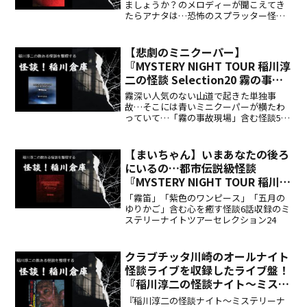
Selection3 赤い半纏』
ましょうか？のメロディーが聞こえてき
たらアナタは…恐怖のスプラッター怪談
「赤い半纏」
【悲劇のミニクーパー】
『MYSTERY NIGHT TOUR 稲川淳
二の怪談 Selection20 霧の事故
現場』
霧深い人気のない山道で起きた単独事
故…そこには青いミニクーパーが横たわ
っていて…「霧の事故現場」含む怪談5話
収録のミステリーナイトツアーセレクシ
ョン20
【まいちゃん】いまあなたの後ろ
にいるの…都市伝説級怪談
『MYSTERY NIGHT TOUR 稲川淳
二の怪談 Selection25 まいちゃ
「霧笛」「紫色のワンピース」「五月の
ん』
ゆりかご」含む心を癒す怪談6話収録のミ
ステリーナイトツアーセレクション24
クラブチッタ川崎のオールナイト
怪談ライブを収録したライブ盤！
『稲川淳二の怪談ナイト～ミステ
リーナイトツアーライブ盤』
『稲川淳二の怪談ナイト～ミステリーナ