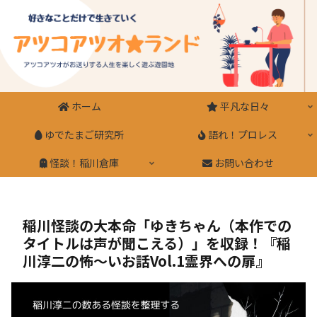
ホーム
平凡な日々
ゆでたまご研究所
語れ！プロレス
怪談！稲川倉庫
お問い合わせ
稲川怪談の大本命「ゆきちゃん（本作での
タイトルは声が聞こえる）」を収録！『稲
川淳二の怖～いお話Vol.1霊界への扉』