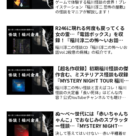
恐怖の屋敷』
ゲームで体験する稲川怪談の世界！プレ
イステーション『稲川淳二 恐怖の屋敷』
の怪談をマニアが解説します！
R246に現れる何度も戻ってくる
女の霊…「電話ボックス」を収
録！『稲川淳二の怖～いお話
Vol.2殺意の病棟』
稲川淳二の怪談CD『稲川淳二の怖～いお
話Vol.2殺意の病棟』の紹介です。
【超名作収録】初期稲川怪談の傑
作含む、ミステリアス怪談も収録
『MYSTERY NIGHT TOUR 稲川淳
二の怪談 Selection14 長い死
稲川淳二の怖い怪談と言えばコレ！稲川
体』
怪談の大定番「長い死体」はどんな内
容？公式YouTubeチャンネルでも聴けま
す！
ぬ～べ～世代には「赤いちゃんち
ゃんこ」でおなじみのスプラッタ
ー怪談…『MYSTERY NIGHT
TOUR 稲川淳二の怪談
決して答えてはいけない…赤い半纏着せ