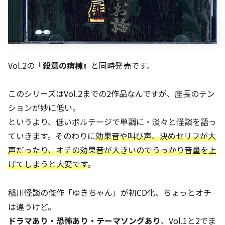
Vol.2の
『殺意の病棟』
と同時発売です。
このシリーズはVol.2までの2作品なんですが、座長のテン
ションが妙に低い。
というより、低いボルテージで単調に・淡々と怪談を語っ
ていきます。そのわりに
効果音や叫び声、決めセリフが大
声だったり、オチの効果音が大きいのでうっかり音量を上
げてしまうと大変です
。
稲川怪談の傑作「ゆきちゃん」が初CD化、ちょっとオチ
は違うけど。
ドラマあり・恐怖あり・テーマソングあり
、Vol.1と2でま