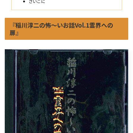
さいごに
『稲川淳二の怖～いお話Vol.1霊界への
扉』