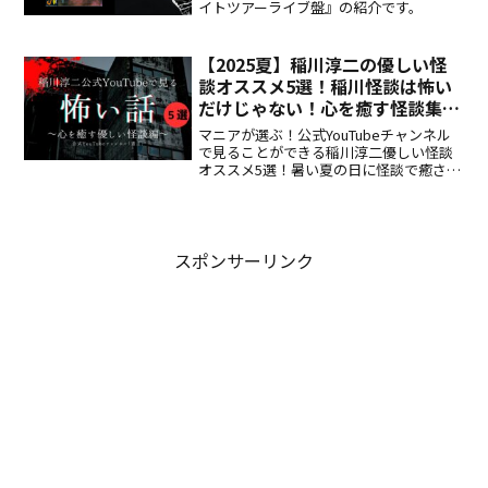
イトツアーライブ盤』の紹介です。
【2025夏】稲川淳二の優しい怪
談オススメ5選！稲川怪談は怖い
だけじゃない！心を癒す怪談集
【公式YouTubeで見よう】
マニアが選ぶ！公式YouTubeチャンネル
で見ることができる稲川淳二優しい怪談
オススメ5選！暑い夏の日に怪談で癒され
よう！
スポンサーリンク