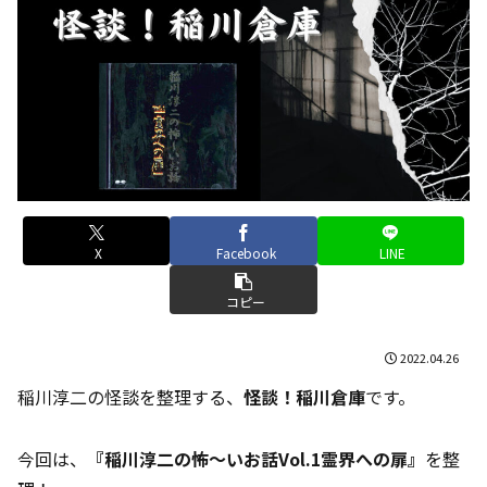
X
Facebook
LINE
コピー
2022.04.26
稲川淳二の怪談を整理する、
怪談！稲川倉庫
です。
今回は、
『稲川淳二の怖～いお話Vol.1霊界への扉』
を整