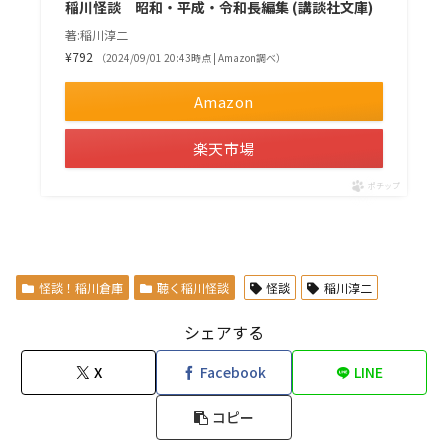
稲川怪談 昭和・平成・令和長編集 (講談社文庫)
著:稲川淳二
¥792
（2024/09/01 20:43時点 | Amazon調べ）
Amazon
楽天市場
ポチップ
怪談！稲川倉庫
聴く稲川怪談
怪談
稲川淳二
シェアする
X
Facebook
LINE
コピー