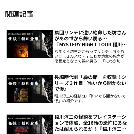
関連記事
集団リンチに遭い絶命した坊さん
があの世から舞い戻る…
『MYSTERY NIGHT TOUR 稲川淳
二の怪談 Selection5 にわか坊主
なまくら坊主だからってリンチしちゃあ
の怨み』
いけませんよね…？にわか坊主の怨念が
復讐鬼となって舞い戻る…「にわか坊主
の怨み」
長編時代劇「緑の館」を収録！シ
リーズ３作目『怖いから聞かない
で惨』
稲川淳二の怪談CD『怖いから聞かないで
惨』の紹介です。
稲川淳二の怪談をプレイステーシ
ョンで体験、全16話の恐怖にあな
たは耐えられるか！『稲川淳二