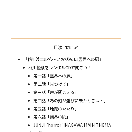
目次
『稲川淳二の怖～いお話Vol.1霊界への扉』
稲川怪談をレンタルCDで聞こう！
第一話「霊界への扉」
第二話「見つけて」
第三話「声が聞こえる」
第四話「あの娘が遊びに来たときは…」
第五話「地蔵のたたり」
第六話「幽界の間」
JUNJI ”horror”INAGAWA MAIN THEMA